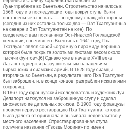
перенести столицу королевства Лансанг из
Луангпрабанга во Вьентьян. Строительство началось в
1566 году и в последующие годы вокруг ступы были
построены четыре вата — по одному с каждой стороны
(сегодня из них остались только два — Ват Тхатлуангныа
на севере и Ват Тхатлуангтай на юге). По
свидетельствам посланника Ост-Индской Голландской
компании, посетившего Вьентянь в 1641 году, Пха
Тхатлуанг являл собой «огромную пирамиду, вершина
которой была покрыта золотыми листами весом около
тысячи фунтов».[6] Однако уже в начале XVIII века
Ласанг подвергся разрушительным нападениям
бирманских и сиамских армий. В 1828 году сиамцы
вторглись во Вьентьян, в результате чего Пха Тхатлуанг
был заброшен, и, в конце концов, разграблен искателями
сокровищ.
В 1867 году французский исследователь и художник Луи
Делапорт наткнулся на заброшенную ступу и сделал
множество её детальных эскизов. В 1900 году французы
провели первую реставрацию Пха Тхатлуанга, которая
была далека от оригинала и вызывала недовольство у
местного населения. Отреставрированная ступа
получила название «Гвоздь Морина» по имени