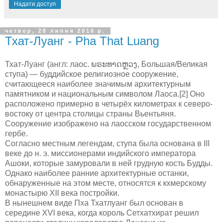
Надати доступ
четвер, 28 липня 2016 р.
Тхат-Луанг - Pha That Luang
Тхат-Луанг (англ: лаос. ພຣະທາດຫຼວງ, Большая/Великая
ступа) — буддийское религиозное сооружение,
считающееся наиболее значимым архитектурным
памятником и национальным символом Лаоса.[2] Оно
расположено примерно в четырёх километрах к северо-
востоку от центра столицы страны Вьентьяня.
Сооружение изображено на лаосском государственном
гербе.
Согласно местным легендам, ступа была основана в III
веке до н. э. миссионерами индийского императора
Ашоки, которые замуровали в ней грудную кость Будды.
Однако наиболее ранние архитектурные останки,
обнаруженные на этом месте, относятся к кхмерскому
монастырю XII века постройки.
В нынешнем виде Пха Тхатлуанг был основан в
середине XVI века, когда король Сетхатхират решил