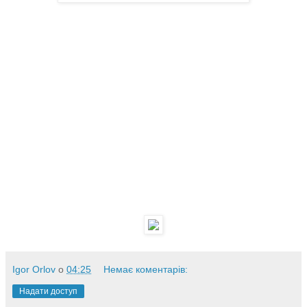
Igor Orlov
о
04:25
Немає коментарів:
Надати доступ