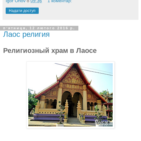
Igor Orlov
о
09:36
1 коментар:
Надати доступ
пʼятниця, 12 лютого 2016 р.
Лаос религия
Религиозный храм в Лаосе