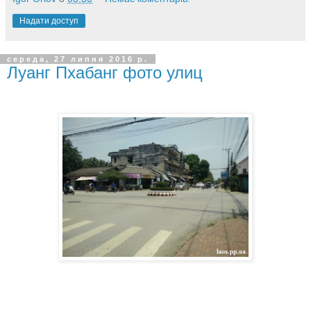
Надати доступ
середа, 27 липня 2016 р.
Луанг Пхабанг фото улиц