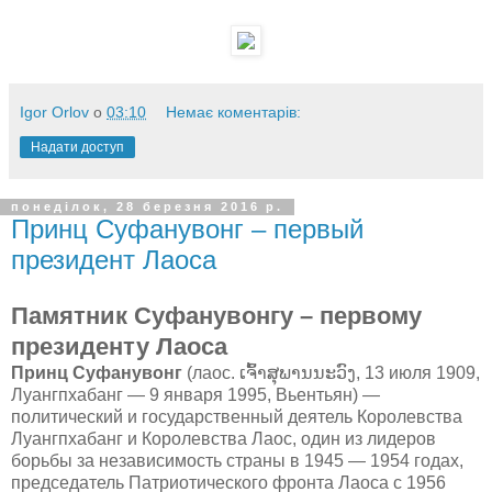
Igor Orlov
о
03:10
Немає коментарів:
Надати доступ
понеділок, 28 березня 2016 р.
Принц Суфанувонг – первый
президент Лаоса
Памятник Суфанувонгу – первому
президенту Лаоса
Принц Суфанувонг
(лаос. ເຈົ້າສຸພານນະວົງ, 13 июля 1909,
Луангпхабанг — 9 января 1995, Вьентьян) —
политический и государственный деятель Королевства
Луангпхабанг и Королевства Лаос, один из лидеров
борьбы за независимость страны в 1945 — 1954 годах,
председатель Патриотического фронта Лаоса с 1956