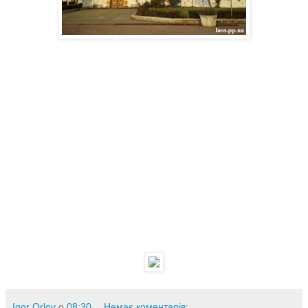
Igor Orlov
о
08:30
Немає коментарів: