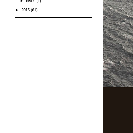
►
січня
(1)
►
2015
(61)