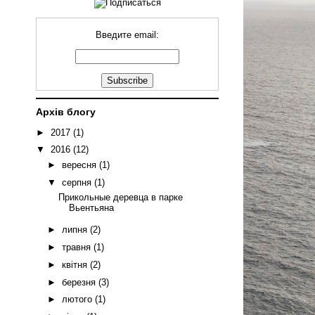
Введите email:
Архів блогу
►
2017
(1)
▼
2016
(12)
►
вересня
(1)
▼
серпня
(1)
Прикольные деревца в парке
Вьентьяна
►
липня
(2)
►
травня
(1)
►
квітня
(2)
►
березня
(3)
►
лютого
(1)