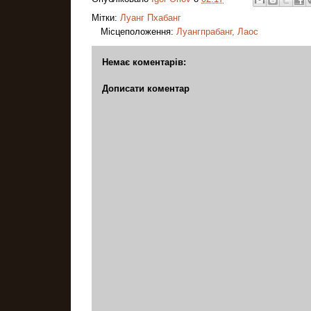
Мітки:
Луанг Пхабанг
Місцеположення:
Луангпрабанг, Лаос
Немає коментарів:
Дописати коментар