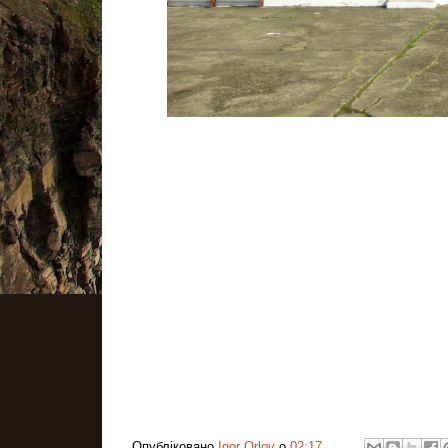
Опубліковано
Igor Orlov
о
02:17