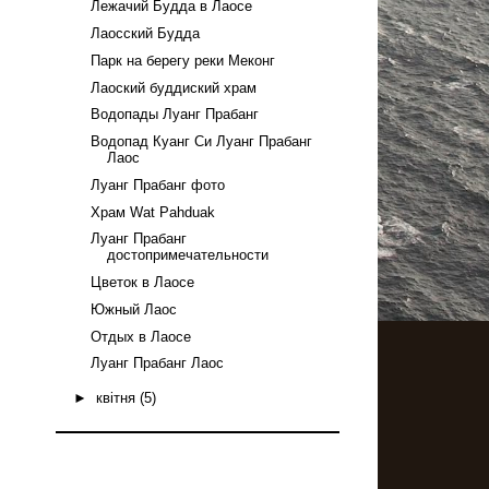
Лежачий Будда в Лаосе
Лаосский Будда
Парк на берегу реки Меконг
Лаоский буддиский храм
Водопады Луанг Прабанг
Водопад Куанг Си Луанг Прабанг
Лаос
Луанг Прабанг фото
Храм Wat Pahduak
Луанг Прабанг
достопримечательности
Цветок в Лаосе
Южный Лаос
Отдых в Лаосе
Луанг Прабанг Лаос
►
квітня
(5)