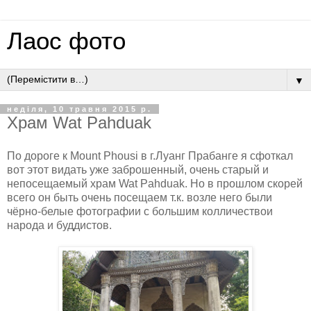
Лаос фото
▼
неділя, 10 травня 2015 р.
Храм Wat Pahduak
По дороге к Mount Phousi в г.Луанг Прабанге я сфоткал
вот этот видать уже заброшенный, очень старый и
непосещаемый храм Wat Pahduak. Но в прошлом скорей
всего он быть очень посещаем т.к. возле него были
чёрно-белые фотографии с большим колличествои
народа и буддистов.